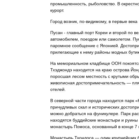
промышленность
,
рыболовство
.
В
окрестн
курорт
.
Город
возник
,
по
-
видимому
,
в
первые
века
Пусан
-
главный
порт
Кореи
и
второй
по
ве
автомобилем
,
поездом
или
самолетом
.
Пу
паромное
сообщение
с
Японией
.
Достопр
прилегающие
к
нему
районы
модных
бути
На
мемориальном
кладбище
ООН
покоятс
Тхэджондэ
находится
на
краю
острова
Йон
поросшая
лесом
местность
с
крутыми
обр
живописная
достопримечательность
—
пл
отелей
.
В
северной
части
города
находится
парк
«
причудливых
скал
и
исторических
достопр
можно
добраться
на
фуникулере
.
Парк
ра
находятся
буддийские
монастыри
и
руины
монастырь
Помоса
,
основанный
в
конце
7
Монастырь
Тхондоса
—
один
крупнейших