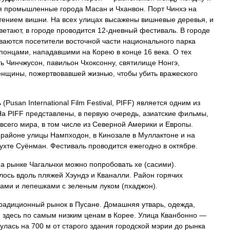
я
промышленные
города
Масан
и
Чханвон
.
Порт
Чинхэ
на
тением
вишни
.
На
всех
улицах
высажены
вишневые
деревья
,
и
ветают
,
в
городе
проводится
12
-
дневный
фестиваль
.
В
городе
ваются
посетители
восточной
части
национального
парка
понцами
,
нападавшими
на
Корею
в
конце
16
века
.
О
тех
ть
Чинчжусон
,
павильон
Чхоксонну
,
святилище
Нонгэ
,
енщины
,
пожертвовавшей
жизнью
,
чтобы
убить
вражеского
ь
(
Pusan
International
Film
Festival
,
PIFF
)
является
одним
из
На
PIFF
представлены
,
в
первую
очередь
,
азиатские
фильмы
,
всего
мира
,
в
том
числе
из
Северной
Америки
и
Европы
.
районе
улицы
Нампходон
,
в
Кинозале
в
Муллактоне
и
на
ухте
Суёнман
.
Фестиваль
проводится
ежегодно
в
октябре
.
а
рынке
Чагальчхи
можно
попробовать
хе
(
сасими
).
лось
вдоль
пляжей
Хэундэ
и
Кваналли
.
Район
горячих
дами
и
лепешками
с
зеленым
луком
(
пхаджон
).
радиционный
рынок
в
Пусане
.
Домашняя
утварь
,
одежда
,
я
здесь
по
самым
низким
ценам
в
Корее
.
Улица
Кванбонно
—
улась
на
700
м
от
старого
здания
городской
мэрии
до
рынка