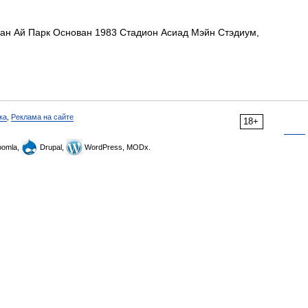
н Ай Парк Основан 1983 Стадион Асиад Мэйн Стэдиум,
ка
,
Реклама на сайте
18+
omla,
Drupal,
WordPress, MODx.