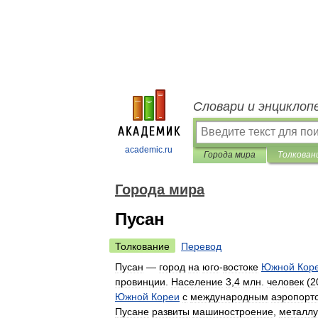
Словари и энциклоп
academic.ru
Города мира
Толкован
Города мира
Пусан
Толкование
Перевод
Пусан
—
город
на
юго
-
востоке
Южной
Кор
провинции
.
Население
3
,
4
млн
.
человек
(
2
Южной
Кореи
с
международным
аэропорт
Пусане
развиты
машиностроение
,
металлу