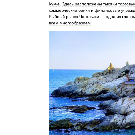
Кукче
.
Здесь
расположены
тысячи
торговы
коммерческие
банки
и
финансовые
учреж
Рыбный
рынок
Чагальчхи
—
одна
из
главн
всем
многообразием