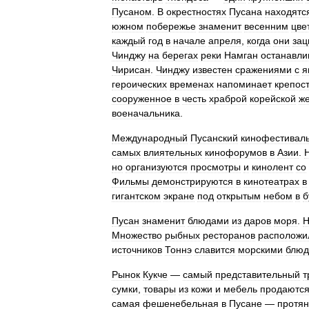
Пусаном
.
В
окрестностях
Пусана
находятс
южном
побережье
знаменит
весенним
цве
каждый
год
в
начале
апреля
,
когда
они
зац
Чинджу
на
берегах
реки
Намган
останавли
Чирисан
.
Чинджу
известен
сражениями
с
я
героических
временах
напоминает
крепос
сооруженное
в
честь
храброй
корейской
ж
военачальника
.
Международный
Пусанский
кинофестивал
самых
влиятельных
кинофорумов
в
Азии
.
но
организуются
просмотры
и
кинолент
со
Фильмы
демонстрируются
в
кинотеатрах
в
гигантском
экране
под
открытым
небом
в
б
Пусан
знаменит
блюдами
из
даров
моря
.
Н
Множество
рыбных
ресторанов
расположи
источников
Тоннэ
славится
морскими
блю
Рынок
Кукче
—
самый
представительный
т
сумки
,
товары
из
кожи
и
мебель
продаютс
самая
фешенебельная
в
Пусане
—
протян