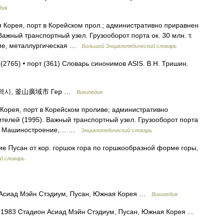
дия
и Корея, порт в Корейском прол.; административно приравнен
 Важный транспортный узел. Грузооборот порта ок. 30 млн. т.
ие, металлургическая …
Большой Энциклопедический словарь
 (2765) • порт (361) Словарь синонимов ASIS. В.Н. Тришин.
산 광역시, 釜山廣域市 Гер …
Википедия
 Корея, порт в Корейском проливе; административно
ителей (1995). Важный транспортный узел. Грузооборот порта
рт. Машиностроение,… …
Энциклопедический словарь
е Пусан от кор. горшок гора по горшкообразной форме горы,
й словарь
Асиад Мэйн Стэдиум, Пусан, Южная Корея …
Википедия
 1983 Стадион Асиад Мэйн Стэдиум, Пусан, Южная Корея …