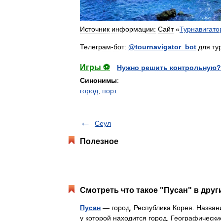
Источник
информации:
Сайт
«
Турнавигато
Телеграм
-
бот:
@
tournavigator
_
bot
для
ту
Игры ⚽
Нужно решить контрольную?
Синонимы
:
город
,
порт
Сеул
Полезное
Смотреть что такое "Пусан" в друг
Пусан
— город, Республика Корея. Названи
у которой находится город. Географическ