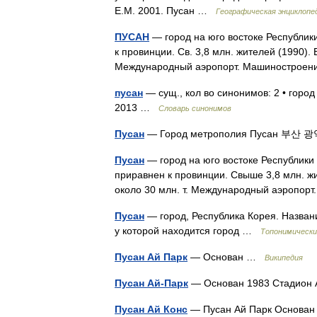
Е.М. 2001. Пусан …
Географическая энциклопе
ПУСАН
— город на юго востоке Республик
к провинции. Св. 3,8 млн. жителей (1990).
Международный аэропорт. Машиностроен
пусан
— сущ., кол во синонимов: 2 • город
2013 …
Словарь синонимов
Пусан
— Город метрополия Пусан 부
Пусан
— город на юго востоке Республики
приравнен к провинции. Свыше 3,8 млн. ж
около 30 млн. т. Международный аэропо
Пусан
— город, Республика Корея. Названи
у которой находится город …
Топонимически
Пусан Ай Парк
— Основан …
Википедия
Пусан Ай-Парк
— Основан 1983 Стадион 
Пусан Ай Конс
— Пусан Ай Парк Основан