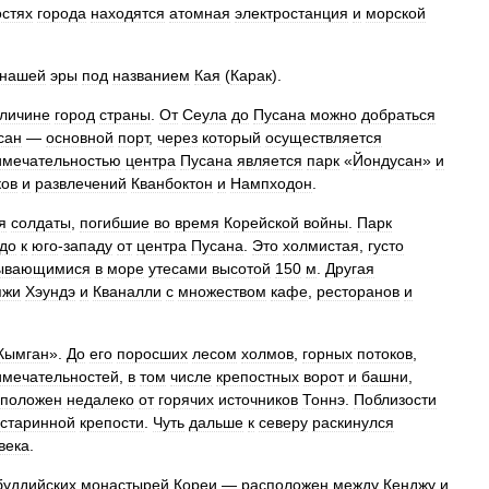
остях
города
находятся
атомная
электростанция
и
морской
нашей
эры
под
названием
Кая
(
Карак
).
личине
город
страны
.
От
Сеула
до
Пусана
можно
добраться
сан
—
основной
порт
,
через
который
осуществляется
имечательностью
центра
Пусана
является
парк
«
Йондусан
»
и
ков
и
развлечений
Кванбоктон
и
Нампходон
.
я
солдаты
,
погибшие
во
время
Корейской
войны
.
Парк
до
к
юго
-
западу
от
центра
Пусана
.
Это
холмистая
,
густо
ывающимися
в
море
утесами
высотой
150
м
.
Другая
яжи
Хэундэ
и
Кваналли
с
множеством
кафе
,
ресторанов
и
Кымган
».
До
его
поросших
лесом
холмов
,
горных
потоков
,
имечательностей
,
в
том
числе
крепостных
ворот
и
башни
,
сположен
недалеко
от
горячих
источников
Тоннэ
.
Поблизости
старинной
крепости
.
Чуть
дальше
к
северу
раскинулся
века
.
буддийских
монастырей
Кореи
—
расположен
между
Кенджу
и