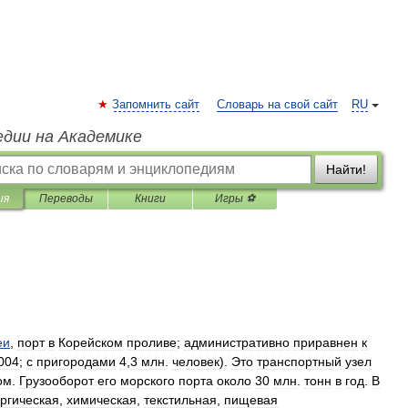
Запомнить сайт
Словарь на свой сайт
RU
едии на Академике
Найти!
ия
Переводы
Книги
Игры ⚽
еи
,
порт
в
Корейском
проливе
;
административно
приравнен
к
004
;
с
пригородами
4
,
3
млн
.
человек
).
Это
транспортный
узел
ом
.
Грузооборот
его
морского
порта
около
30
млн
.
тонн
в
год
.
В
ргическая
,
химическая
,
текстильная
,
пищевая