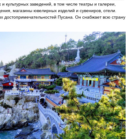
х
и
культурных
заведений
,
в
том
числе
театры
и
галереи
,
дения
,
магазины
ювелирных
изделий
и
сувениров
,
отели
.
ых
достопримечательностей
Пусана
.
Он
снабжает
всю
страну